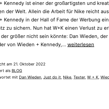
 Kennedy ist einer der großartigsten und kreat
n der Welt. Allein die Arbeit für Nike reicht au
+ Kennedy in der Hall of Fame der Werbung ei
tz zu sichern. Nun hat W+K einen Verlust zu er
der größer nicht sein könnte: Dan Wieden, der
Danke,
der von Wieden + Kennedy,…
weiterlesen
Dan
icht am
21. Oktober 2022
ert als
BLOG
wortet mit
Dan Wieden
,
Just do it
,
Nike
,
Texter
,
W + K
,
Wie