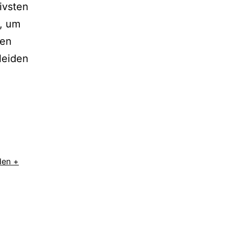
ivsten
s, um
nen
leiden
den +