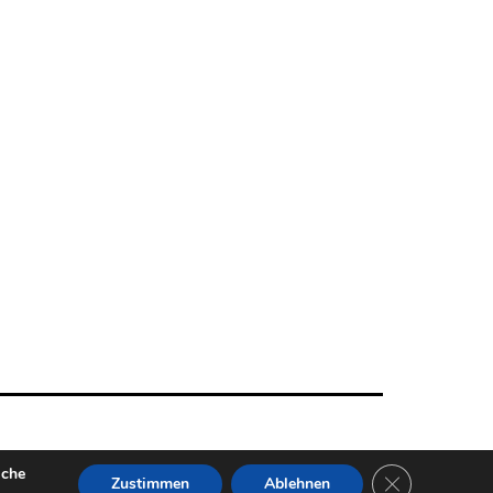
lche
GDPR Cookie-B
Zustimmen
Ablehnen