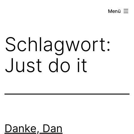
Zum
TEXT-
Menü
Inhalt
ECADEMY
springen
Schlagwort:
Just do it
Danke, Dan