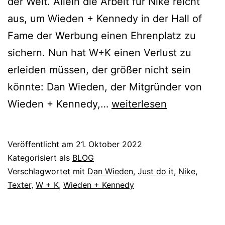
der Welt. Allein die Arbeit für Nike reicht
aus, um Wieden + Kennedy in der Hall of
Fame der Werbung einen Ehrenplatz zu
sichern. Nun hat W+K einen Verlust zu
erleiden müssen, der größer nicht sein
könnte: Dan Wieden, der Mitgründer von
Danke,
Wieden + Kennedy,…
weiterlesen
Dan
Veröffentlicht am
21. Oktober 2022
Kategorisiert als
BLOG
Verschlagwortet mit
Dan Wieden
,
Just do it
,
Nike
,
Texter
,
W + K
,
Wieden + Kennedy