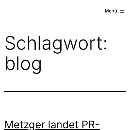
Zum
TEXT-
Menü
Inhalt
ECADEMY
springen
Schlagwort:
blog
Metzger landet PR-