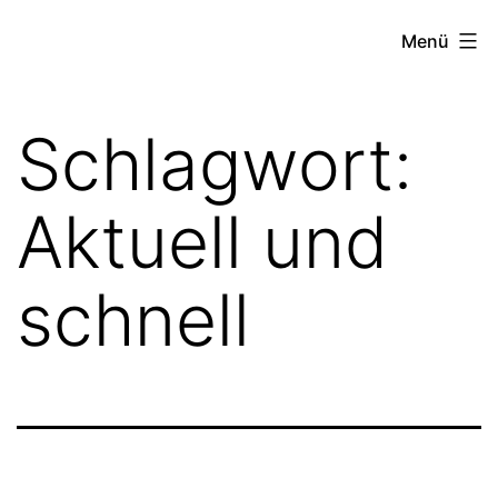
Zum
TEXT-
Menü
Inhalt
ECADEMY
springen
Schlagwort:
Aktuell und
schnell