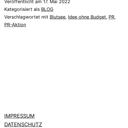
Veröffentlicht am
17. Mai 2022
See
Kategorisiert als
BLOG
aus
Verschlagwortet mit
Blutsee
,
Idee ohne Budget
,
PR
,
PR-Aktion
Blut.
IMPRESSUM
DATENSCHUTZ