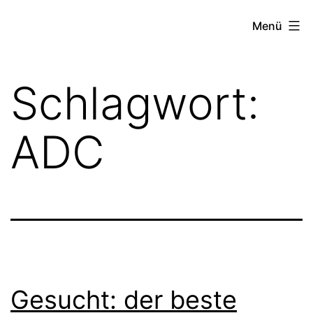
Zum
TEXT-
Menü
Inhalt
ECADEMY
springen
Schlagwort:
ADC
Gesucht: der beste