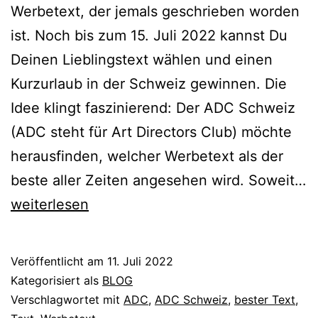
Werbetext, der jemals geschrieben worden
ist. Noch bis zum 15. Juli 2022 kannst Du
Deinen Lieblingstext wählen und einen
Kurzurlaub in der Schweiz gewinnen. Die
Idee klingt faszinierend: Der ADC Schweiz
(ADC steht für Art Directors Club) möchte
herausfinden, welcher Werbetext als der
beste aller Zeiten angesehen wird. Soweit…
Gesucht:
weiterlesen
der
beste
Veröffentlicht am
11. Juli 2022
deutsche
Kategorisiert als
BLOG
Werbetext
Verschlagwortet mit
ADC
,
ADC Schweiz
,
bester Text
,