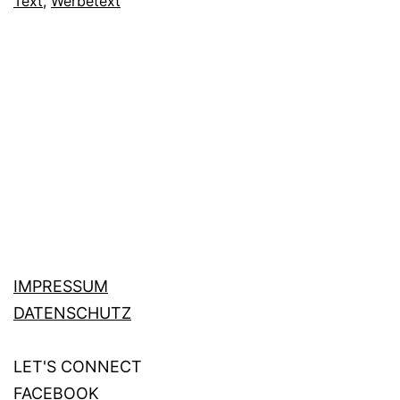
Text
,
Werbetext
aller
Zeiten
IMPRESSUM
DATENSCHUTZ
LET'S CONNECT
FACEBOOK