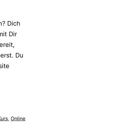
n? Dich
it Dir
reit,
erst. Du
site
Kurs
,
Online