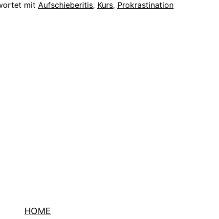
wortet mit
Aufschieberitis
,
Kurs
,
Prokrastination
HOME