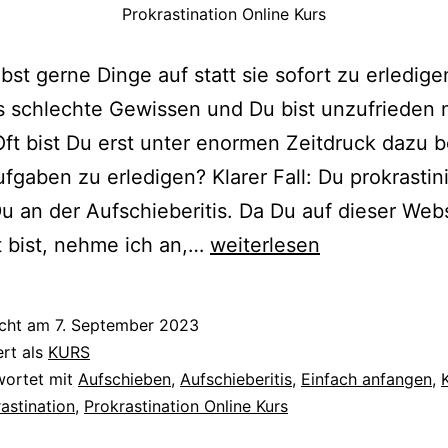
Prokrastination Online Kurs
bst gerne Dinge auf statt sie sofort zu erledige
s schlechte Gewissen und Du bist unzufrieden m
Oft bist Du erst unter enormen Zeitdruck dazu be
fgaben zu erledigen? Klarer Fall: Du prokrastini
Du an der Aufschieberitis. Da Du auf dieser Web
PROKRASTINATION
 bist, nehme ich an,…
weiterlesen
ONLINE
KURS
icht am
7. September 2023
ert als
KURS
wortet mit
Aufschieben
,
Aufschieberitis
,
Einfach anfangen
,
astination
,
Prokrastination Online Kurs