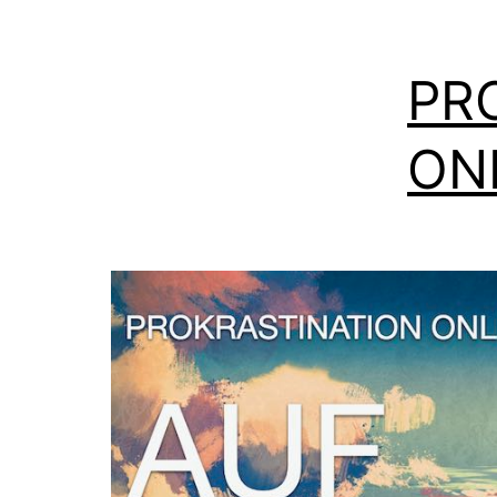
PR
ON