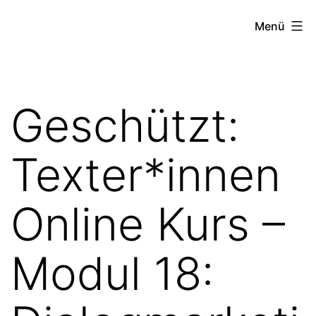
Zum
TEXT-
Menü
Inhalt
ECADEMY
springen
Geschützt:
Texter*innen
Online Kurs –
Modul 18: