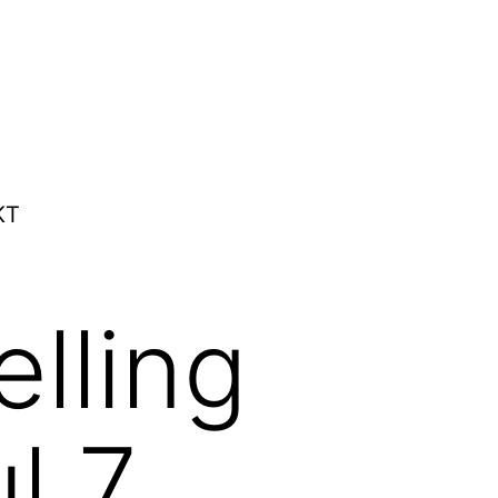
KT
elling
l 7