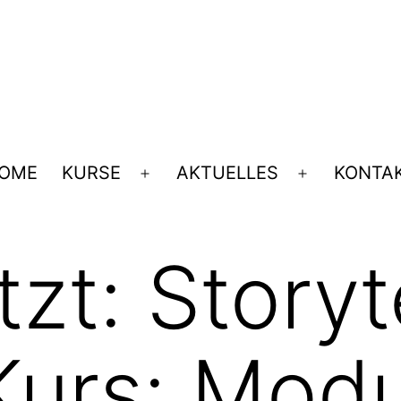
OME
KURSE
AKTUELLES
KONTA
Menü
Menü
öffnen
öffnen
zt: Storyt
Kurs: Modu